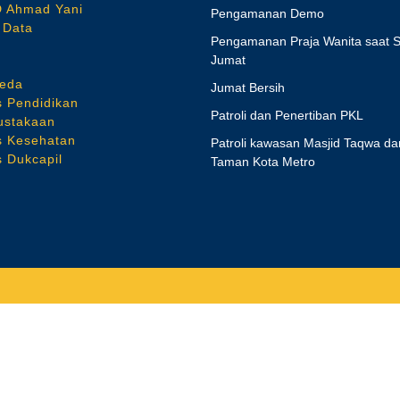
 Ahmad Yani
Pengamanan Demo
 Data
Pengamanan Praja Wanita saat S
Jumat
E
eda
Jumat Bersih
s Pendidikan
Patroli dan Penertiban PKL
ustakaan
s Kesehatan
Patroli kawasan Masjid Taqwa da
s Dukcapil
Taman Kota Metro