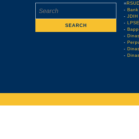
=
RSUD
Search
-
Bank
for:
-
JDIH
-
LPS
-
Bapp
-
Dina
-
Perp
-
Dina
-
Dina